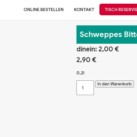
ONLINE BESTELLEN
KONTAKT
TISCH RESERVI
Schweppes Bit
dinein:
2,00
€
2,90
€
0,2l
Schweppes
In den Warenkorb
Bitter
Lemon
Menge