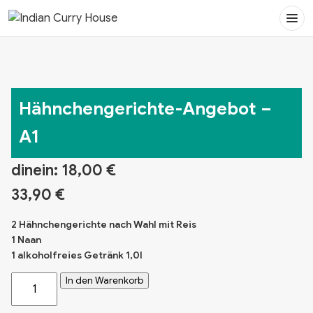
Online Bestellen
Kontakt
Tisch Reservieren
Hähnchengerichte-Angebot –
A1
dinein:
18,00
€
33,90
€
2 Hähnchengerichte nach Wahl mit Reis
1 Naan
1 alkoholfreies Getränk 1,0l
Hähnchengerichte-
In den Warenkorb
Angebot